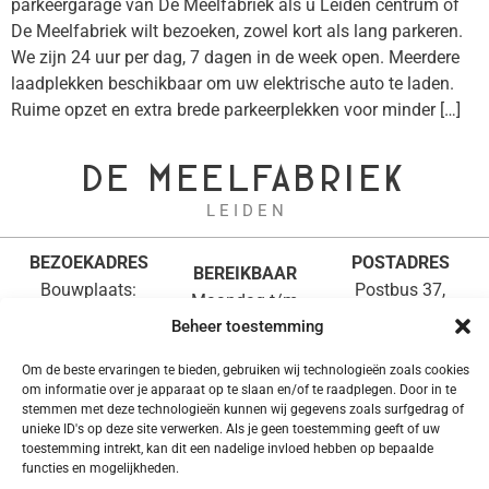
parkeergarage van De Meelfabriek als u Leiden centrum of
De Meelfabriek wilt bezoeken, zowel kort als lang parkeren.
We zijn 24 uur per dag, 7 dagen in de week open. Meerdere
laadplekken beschikbaar om uw elektrische auto te laden.
Ruime opzet en extra brede parkeerplekken voor minder […]
DE MEELFABRIEK
L E I D E N
BEZOEKADRES
POSTADRES
BEREIKBAAR
Bouwplaats:
Postbus 37,
Maandag t/m
Meelfabriekplein 1,
2200 AA Noordwijk
Beheer toestemming
vrijdag
Leiden
info@demeelfabriek.n
van 8:30 tot 17:00
Kantoor: ’s
Om de beste ervaringen te bieden, gebruiken wij technologieën zoals cookies
uur
om informatie over je apparaat op te slaan en/of te raadplegen. Door in te
Gravendijckseweg
071-3610714
stemmen met deze technologieën kunnen wij gegevens zoals surfgedrag of
50,
unieke ID's op deze site verwerken. Als je geen toestemming geeft of uw
Noordwijk
toestemming intrekt, kan dit een nadelige invloed hebben op bepaalde
functies en mogelijkheden.