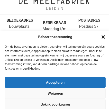
DE MEELFABRIEK
L E I D E N
BEZOEKADRES
POSTADRES
BEREIKBAAR
Bouwplaats:
Postbus 37,
Maandag t/m
Meelfabriekplein 1,
2200 AA Noordwijk
vrijdag
Beheer toestemming
Leiden
info@demeelfabriek.n
van 8:30 tot 17:00
Kantoor: ’s
uur
Om de beste ervaringen te bieden, gebruiken wij technologieën zoals cookies
Gravendijckseweg
om informatie over je apparaat op te slaan en/of te raadplegen. Door in te
071-3610714
50,
stemmen met deze technologieën kunnen wij gegevens zoals surfgedrag of
unieke ID's op deze site verwerken. Als je geen toestemming geeft of uw
Noordwijk
toestemming intrekt, kan dit een nadelige invloed hebben op bepaalde
functies en mogelijkheden.
DISCLAIMER
|
PRIVACY
|
PERSKIT
|
COOKIE
POLICY
Accepteren
Weigeren
Bekijk voorkeuren