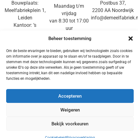
Bouwplaats:
Postbus 37,
Maandag t/m
Meelfabriekplein 1,
2200 AA Noordwijk
vrijdag
Leiden
info@demeelfabriek.n
van 8:30 tot 17:00
Kantoor: ’s
uur
Gravendijckseweg
071-3610714
Beheer toestemming
50,
Noordwijk
Om de beste ervaringen te bieden, gebruiken wij technologieën zoals cookies
om informatie over je apparaat op te slaan en/of te raadplegen. Door in te
stemmen met deze technologieën kunnen wij gegevens zoals surfgedrag of
DISCLAIMER
|
PRIVACY
|
PERSKIT
|
COOKIE
unieke ID's op deze site verwerken. Als je geen toestemming geeft of uw
POLICY
toestemming intrekt, kan dit een nadelige invloed hebben op bepaalde
functies en mogelijkheden.
Accepteren
Weigeren
Made by De Meelfabriek © All rights reserved
Bekijk voorkeuren
Cookiebeleid
Privacyverklaring