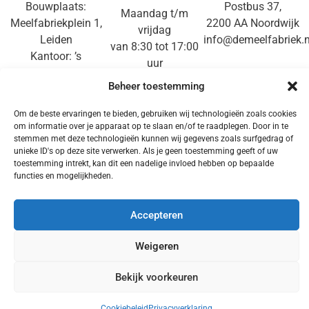
Bouwplaats:
Postbus 37,
Maandag t/m
Meelfabriekplein 1,
2200 AA Noordwijk
vrijdag
Leiden
info@demeelfabriek.n
van 8:30 tot 17:00
Kantoor: ’s
uur
Gravendijckseweg
071-3610714
Beheer toestemming
50,
Noordwijk
Om de beste ervaringen te bieden, gebruiken wij technologieën zoals cookies
om informatie over je apparaat op te slaan en/of te raadplegen. Door in te
stemmen met deze technologieën kunnen wij gegevens zoals surfgedrag of
DISCLAIMER
|
PRIVACY
|
PERSKIT
|
COOKIE
unieke ID's op deze site verwerken. Als je geen toestemming geeft of uw
POLICY
toestemming intrekt, kan dit een nadelige invloed hebben op bepaalde
functies en mogelijkheden.
Accepteren
Weigeren
Made by De Meelfabriek © All rights reserved
Bekijk voorkeuren
Cookiebeleid
Privacyverklaring