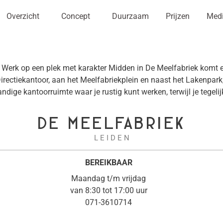
Overzicht
Concept
Duurzaam
Prijzen
Med
k op een plek met karakter Midden in De Meelfabriek komt e
rectiekantoor, aan het Meelfabriekplein en naast het Lakenpark, 
e kantoorruimte waar je rustig kunt werken, terwijl je tegelijk
DE MEELFABRIEK
L E I D E N
BEREIKBAAR
Maandag t/m vrijdag
van 8:30 tot 17:00 uur
071-3610714