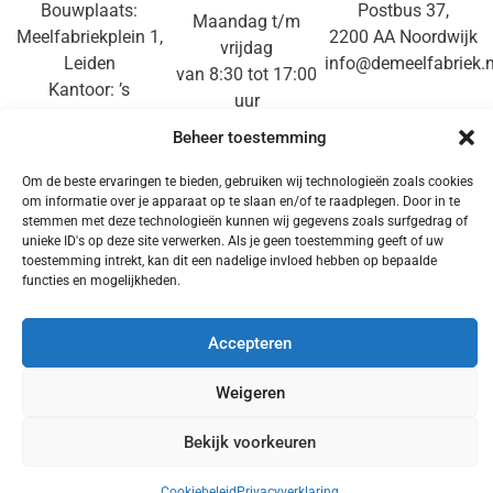
Bouwplaats:
Postbus 37,
Maandag t/m
Meelfabriekplein 1,
2200 AA Noordwijk
vrijdag
Leiden
info@demeelfabriek.n
van 8:30 tot 17:00
Kantoor: ’s
uur
Gravendijckseweg
071-3610714
Beheer toestemming
50,
Noordwijk
Om de beste ervaringen te bieden, gebruiken wij technologieën zoals cookies
om informatie over je apparaat op te slaan en/of te raadplegen. Door in te
stemmen met deze technologieën kunnen wij gegevens zoals surfgedrag of
DISCLAIMER
|
PRIVACY
|
PERSKIT
|
COOKIE
unieke ID's op deze site verwerken. Als je geen toestemming geeft of uw
POLICY
toestemming intrekt, kan dit een nadelige invloed hebben op bepaalde
functies en mogelijkheden.
Accepteren
Weigeren
Made by De Meelfabriek © All rights reserved
Bekijk voorkeuren
Cookiebeleid
Privacyverklaring