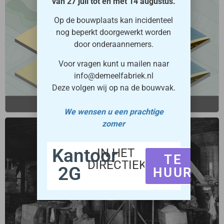
van 27 juli tot en met 14 augustus.
Op de bouwplaats kan incidenteel
nog beperkt doorgewerkt worden
door onderaannemers.
Voor vragen kunt u mailen naar
info@demeelfabriek.nl
Deze volgen wij op na de bouwvak.
DUURZAAMHEID
We wensen u een prachtige
zomer
Kantoor
IN HET
TE
DIRECTIEKANTOOR
2G
HUUR