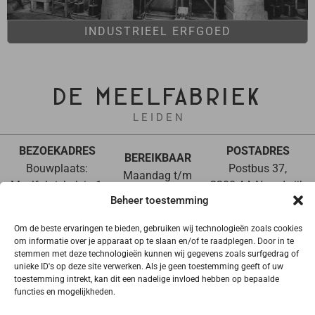
INDUSTRIEEL ERFGOED
DE MEELFABRIEK
L E I D E N
BEZOEKADRES
POSTADRES
BEREIKBAAR
Bouwplaats:
Postbus 37,
Maandag t/m
Meelfabriekplein 1,
2200 AA Noordwijk
vrijdag
Beheer toestemming
Leiden
info@demeelfabriek.n
van 8:30 tot 17:00
Kantoor: ’s
uur
Om de beste ervaringen te bieden, gebruiken wij technologieën zoals cookies
Gravendijckseweg
om informatie over je apparaat op te slaan en/of te raadplegen. Door in te
071-3610714
50,
stemmen met deze technologieën kunnen wij gegevens zoals surfgedrag of
unieke ID's op deze site verwerken. Als je geen toestemming geeft of uw
Noordwijk
toestemming intrekt, kan dit een nadelige invloed hebben op bepaalde
functies en mogelijkheden.
DISCLAIMER
|
PRIVACY
|
PERSKIT
|
COOKIE