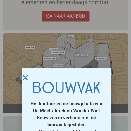
elementen en hedendaags comfort.
GA NAAR AANBOD
BOUWVAK
Het kantoor en de bouwplaats van
OVERZICHT PROJECT
De Meelfabriek en Van der Wiel
Bouw zijn in verband met de
bouwvak gesloten