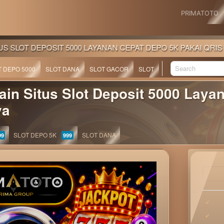
PRIMATOTO
AYA
PRIMATOTO | LINK MAIN SITUS SLOT DEPOSIT 500
T DEPO 5000
SLOT DANA
SLOT GACOR
SLOT
in Situs Slot Deposit 5000 Laya
ya
SLOT DEPO 5K
SLOT DANA
99
999
Infor
SELECT
Use, b