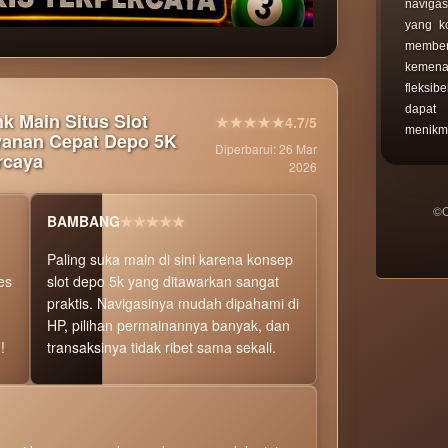
navigas
yang k
membe
kemena
fleksib
dapat 
k Main Situs Slot
★★★★★
4.7/5
menikma
yanan Cepat Depo 5K
Diperbarui: 26 Mar
rcaya
2026
©C
BAMBANG
★★★★★
Paling suka main di sini karena konsep
es
slot depo 5k yang ditawarkan sangat
praktis. Navigasinya mudah dipahami di
HP, pilihan permainannya banyak, dan
!
transaksinya tidak ribet sama sekali.