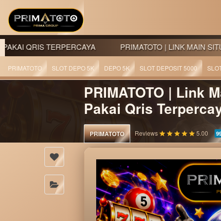
DEPOSIT 5000 LAYANAN CEPAT DEPO 5K PAKAI QRIS TERPERC
PRIMATOTO
SLOT DEPO 5K
DEPO 5K
SLOT DEPOSIT 5000
SLO
PRIMATOTO | Link Ma
Pakai Qris Terperca
5.00
Reviews
5.00
PRIMATOTO
9
stars