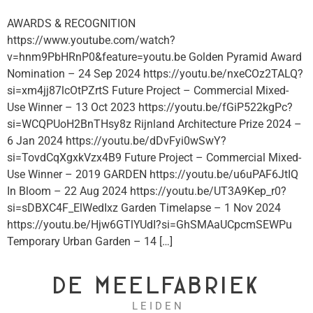
AWARDS & RECOGNITION
https://www.youtube.com/watch?
v=hnm9PbHRnP0&feature=youtu.be Golden Pyramid Award
Nomination – 24 Sep 2024 https://youtu.be/nxeCOz2TALQ?
si=xm4jj87lcOtPZrtS Future Project – Commercial Mixed-
Use Winner – 13 Oct 2023 https://youtu.be/fGiP522kgPc?
si=WCQPUoH2BnTHsy8z Rijnland Architecture Prize 2024 –
6 Jan 2024 https://youtu.be/dDvFyi0wSwY?
si=TovdCqXgxkVzx4B9 Future Project – Commercial Mixed-
Use Winner – 2019 GARDEN https://youtu.be/u6uPAF6JtIQ
In Bloom – 22 Aug 2024 https://youtu.be/UT3A9Kep_r0?
si=sDBXC4F_ElWedIxz Garden Timelapse – 1 Nov 2024
https://youtu.be/Hjw6GTlYUdI?si=GhSMAaUCpcmSEWPu
Temporary Urban Garden – 14 […]
DE MEELFABRIEK
L E I D E N