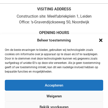
VISITING ADDRESS
Construction site: Meelfabriekplein 1, Leiden
Office: ‘s-Gravendijckseweg 50, Noordwijk
OPENING HOURS
Monday to Friday, 08:30 – 17:00
Beheer toestemming
+31 (0)71 361 0714
Om de beste ervaringen te bieden, gebruiken wij technologieën zoals
POSTAL ADDRESS
cookies om informatie over je apparaat op te slaan en/of te raadplegen.
Door in te stemmen met deze technologieën kunnen wij gegevens zoals
PO Box 37, 2200 AA Noordwijk
surfgedrag of unieke ID's op deze site verwerken. Als je geen toestemming
info@demeelfabriek.nl
geeft of uw toestemming intrekt, kan dit een nadelige invloed hebben op
bepaalde functies en mogelijkheden.
DISCLAIMER
|
PRIVACY
|
PRESSKIT
|
COOKIE
Accepteren
POLICY
Weigeren
Bekijk voorkeuren