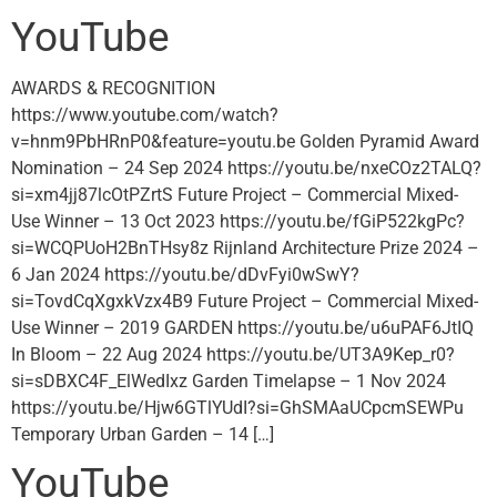
YouTube
AWARDS & RECOGNITION
https://www.youtube.com/watch?
v=hnm9PbHRnP0&feature=youtu.be Golden Pyramid Award
Nomination – 24 Sep 2024 https://youtu.be/nxeCOz2TALQ?
si=xm4jj87lcOtPZrtS Future Project – Commercial Mixed-
Use Winner – 13 Oct 2023 https://youtu.be/fGiP522kgPc?
si=WCQPUoH2BnTHsy8z Rijnland Architecture Prize 2024 –
6 Jan 2024 https://youtu.be/dDvFyi0wSwY?
si=TovdCqXgxkVzx4B9 Future Project – Commercial Mixed-
Use Winner – 2019 GARDEN https://youtu.be/u6uPAF6JtIQ
In Bloom – 22 Aug 2024 https://youtu.be/UT3A9Kep_r0?
si=sDBXC4F_ElWedIxz Garden Timelapse – 1 Nov 2024
https://youtu.be/Hjw6GTlYUdI?si=GhSMAaUCpcmSEWPu
Temporary Urban Garden – 14 […]
YouTube