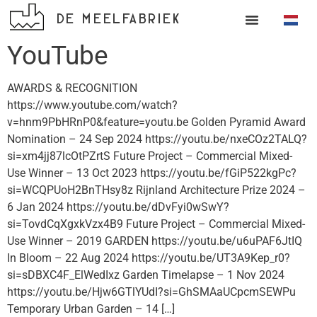
DE MEELFABRIEK
YouTube
AWARDS & RECOGNITION
https://www.youtube.com/watch?
v=hnm9PbHRnP0&feature=youtu.be Golden Pyramid Award
Nomination – 24 Sep 2024 https://youtu.be/nxeCOz2TALQ?
si=xm4jj87lcOtPZrtS Future Project – Commercial Mixed-
Use Winner – 13 Oct 2023 https://youtu.be/fGiP522kgPc?
si=WCQPUoH2BnTHsy8z Rijnland Architecture Prize 2024 –
6 Jan 2024 https://youtu.be/dDvFyi0wSwY?
si=TovdCqXgxkVzx4B9 Future Project – Commercial Mixed-
Use Winner – 2019 GARDEN https://youtu.be/u6uPAF6JtIQ
In Bloom – 22 Aug 2024 https://youtu.be/UT3A9Kep_r0?
si=sDBXC4F_ElWedIxz Garden Timelapse – 1 Nov 2024
https://youtu.be/Hjw6GTlYUdI?si=GhSMAaUCpcmSEWPu
Temporary Urban Garden – 14 […]