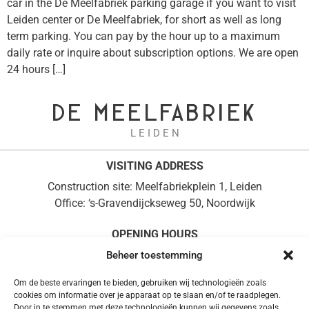
car in the De Meelfabriek parking garage if you want to visit
Leiden center or De Meelfabriek, for short as well as long
term parking. You can pay by the hour up to a maximum
daily rate or inquire about subscription options. We are open
24 hours […]
DE MEELFABRIEK
L E I D E N
VISITING ADDRESS
Construction site: Meelfabriekplein 1, Leiden
Office: ‘s-Gravendijckseweg 50, Noordwijk
OPENING HOURS
Monday to Friday, 08:30 – 17:00
Beheer toestemming
+31 (0)71 361 0714
Om de beste ervaringen te bieden, gebruiken wij technologieën zoals
POSTAL ADDRESS
cookies om informatie over je apparaat op te slaan en/of te raadplegen.
Door in te stemmen met deze technologieën kunnen wij gegevens zoals