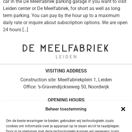
car in the De Meelfabriek parking garage if you want to visit
Leiden center or De Meelfabriek, for short as well as long
term parking. You can pay by the hour up to a maximum
daily rate or inquire about subscription options. We are open
24 hours […]
DE MEELFABRIEK
L E I D E N
VISITING ADDRESS
Construction site: Meelfabriekplein 1, Leiden
Office: ‘s-Gravendijckseweg 50, Noordwijk
OPENING HOURS
Monday to Friday, 08:30 – 17:00
Beheer toestemming
+31 (0)71 361 0714
Om de beste ervaringen te bieden, gebruiken wij technologieën zoals
POSTAL ADDRESS
cookies om informatie over je apparaat op te slaan en/of te raadplegen.
Door in te stemmen met deze technologieën kunnen wij gegevens zoals