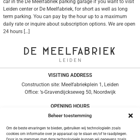
car in the De Meelfabriek parking garage if you want to visit
Leiden center or De Meelfabriek, for short as well as long
term parking. You can pay by the hour up to a maximum
daily rate or inquire about subscription options. We are open
24 hours […]
DE MEELFABRIEK
L E I D E N
VISITING ADDRESS
Construction site: Meelfabriekplein 1, Leiden
Office: ‘s-Gravendijckseweg 50, Noordwijk
OPENING HOURS
Monday to Friday, 08:30 – 17:00
Beheer toestemming
+31 (0)71 361 0714
Om de beste ervaringen te bieden, gebruiken wij technologieën zoals
POSTAL ADDRESS
cookies om informatie over je apparaat op te slaan en/of te raadplegen.
Door in te stemmen met deze technologieën kunnen wij gegevens zoals